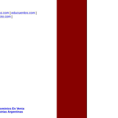
as.com
|
educuentos.com
|
pio.com
|
ominios En Venta
strias Argentinas