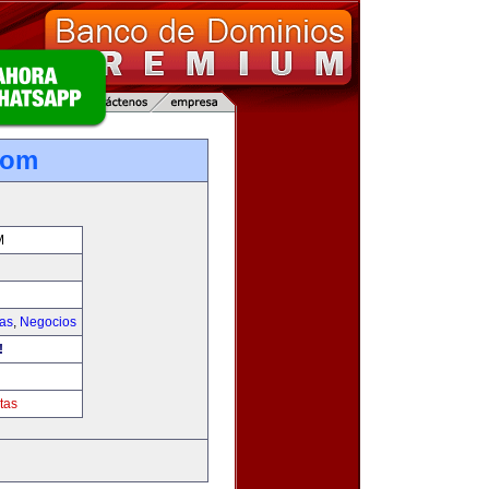
com
M
ias
,
Negocios
!
tas