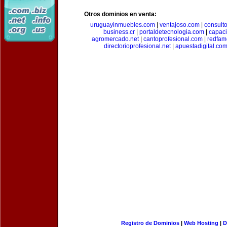
Otros dominios en venta:
uruguayinmuebles.com
|
ventajoso.com
|
consult
business.cr
|
portaldetecnologia.com
|
capac
agromercado.net
|
cantoprofesional.com
|
redfam
directorioprofesional.net
|
apuestadigital.co
Registro de Dominios
|
Web Hosting
|
D