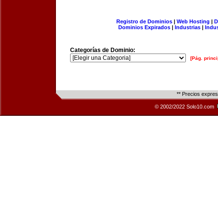
Registro de Dominios
|
Web Hosting
|
D
Dominios Expirados
|
Industrias
|
Indu
Categorías de Dominio:
[Pág. princi
** Precios expre
© 2002/2022 Solo10.com