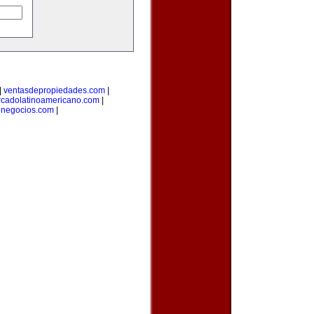
|
ventasdepropiedades.com
|
cadolatinoamericano.com
|
negocios.com
|