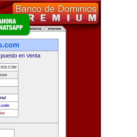
s.com
 puesto en Venta
IOS.COM
.com
rta!
s.com
tas