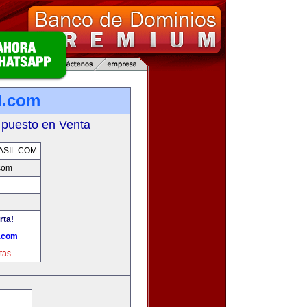
l.com
 puesto en Venta
SIL.COM
.com
rta!
l.com
tas