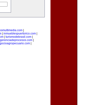
losmultimedia.com
|
m
|
inmueblespuertorico.com
|
com
|
turismodebrasil.com
|
gerenciadeprocesos.com
|
gocioagropecuario.com
|