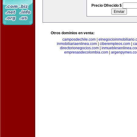
Precio Ofrecido $
Otros dominios en venta:
camposdechile.com
|
elnegocioinmobiliario
inmobiliariaenlinea.com
|
ciberempleos.com
|
ca
directorionegocios.com
|
inmueblesenlinea.c
empresasdecolombia.com
|
argenpymes.c