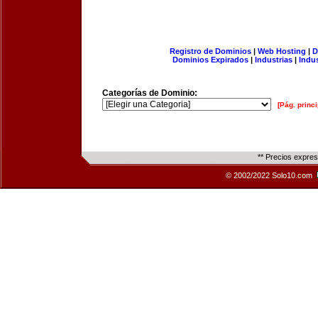
Registro de Dominios
|
Web Hosting
|
D
Dominios Expirados
|
Industrias
|
Indu
Categorías de Dominio:
[Pág. princi
** Precios expre
© 2002/2022 Solo10.com