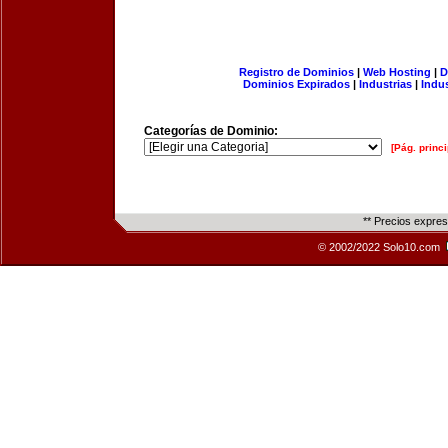
Registro de Dominios
|
Web Hosting
|
D
Dominios Expirados
|
Industrias
|
Indu
Categorías de Dominio:
[Pág. princi
** Precios expre
© 2002/2022 Solo10.com