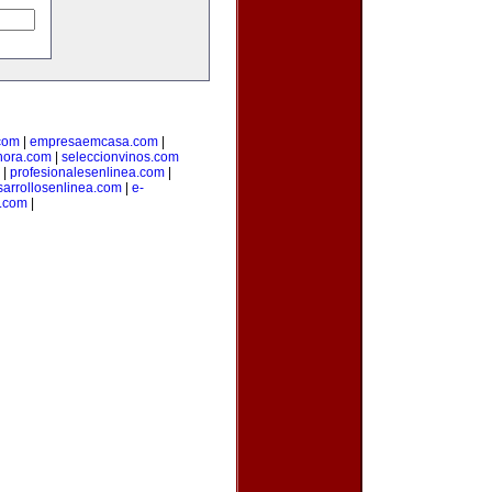
com
|
empresaemcasa.com
|
ahora.com
|
seleccionvinos.com
|
profesionalesenlinea.com
|
sarrollosenlinea.com
|
e-
s.com
|