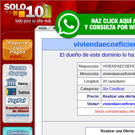
viviendaecoefici
El dueño de este dominio lo ha
Mayusculas:
VIVIENDAECOEFI
Minusculas:
viviendaecoeficien
Longitud:
20 caracteres
Categorias:
Sin Clasificar
Precio:
Realizar una oferta
Visitar!
viviendaecoeficie
Serán consideradas ofer
Realizar una Oferta