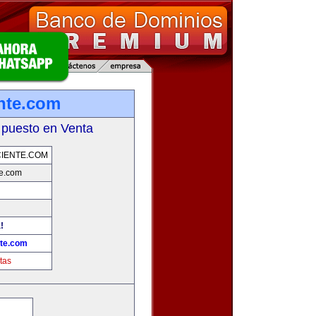
ente.com
 puesto en Venta
CIENTE.COM
te.com
!
nte.com
tas