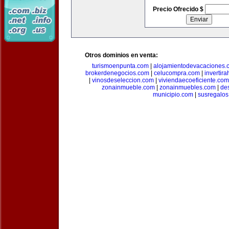
Precio Ofrecido $
Otros dominios en venta:
turismoenpunta.com
|
alojamientodevacaciones.
brokerdenegocios.com
|
celucompra.com
|
invertir
|
vinosdeseleccion.com
|
viviendaecoeficiente.com
zonainmueble.com
|
zonainmuebles.com
|
de
municipio.com
|
susregalo