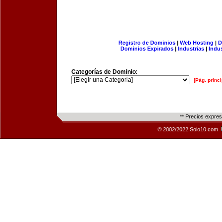
Registro de Dominios
|
Web Hosting
|
D
Dominios Expirados
|
Industrias
|
Indu
Categorías de Dominio:
[Pág. princi
** Precios expre
© 2002/2022 Solo10.com