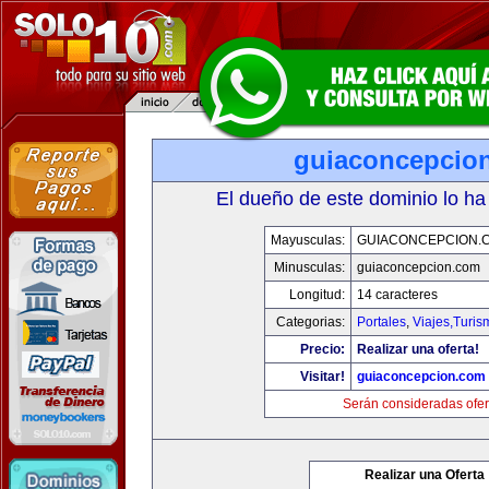
guiaconcepcio
El dueño de este dominio lo ha
Mayusculas:
GUIACONCEPCION.
Minusculas:
guiaconcepcion.com
Longitud:
14 caracteres
Categorias:
Portales
,
Viajes,Turi
Precio:
Realizar una oferta!
Visitar!
guiaconcepcion.com
Serán consideradas ofer
Realizar una Oferta