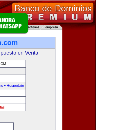
n.com
 puesto en Venta
COM
smo y Hospedaje
tas