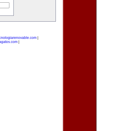
cnologiarenovable.com
|
agatos.com
|