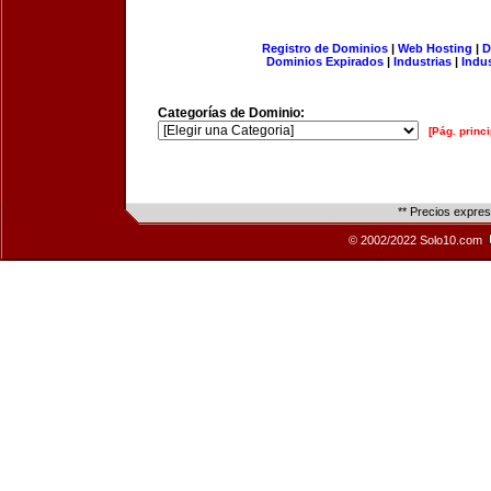
Registro de Dominios
|
Web Hosting
|
D
Dominios Expirados
|
Industrias
|
Indu
Categorías de Dominio:
[Pág. princi
** Precios expre
© 2002/2022 Solo10.com