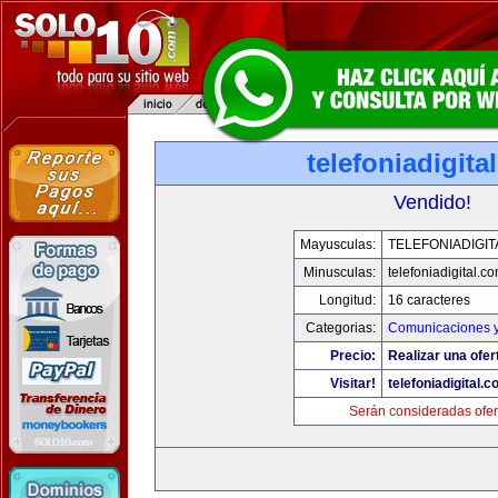
telefoniadigita
Vendido!
Mayusculas:
TELEFONIADIGI
Minusculas:
telefoniadigital.c
Longitud:
16 caracteres
Categorias:
Comunicaciones y
Precio:
Realizar una ofer
Visitar!
telefoniadigital.
Serán consideradas ofer