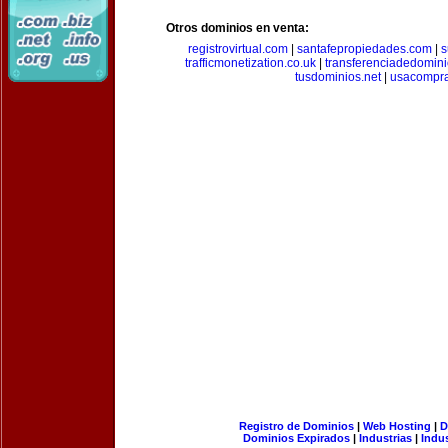
Otros dominios en venta:
registrovirtual.com
|
santafepropiedades.com
|
s
trafficmonetization.co.uk
|
transferenciadedomin
tusdominios.net
|
usacompr
Registro de Dominios
|
Web Hosting
|
D
Dominios Expirados
|
Industrias
|
Indu