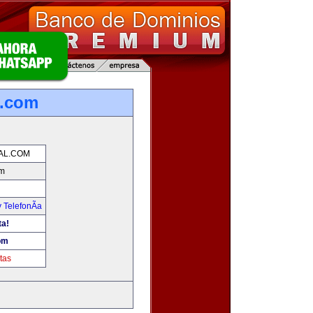
l.com
TAL.COM
om
 TelefonÃ­a
ta!
com
tas