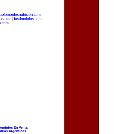
uplementosnutricion.com
|
ios.com
|
tusdominios.com
|
a.com
|
ominios En Venta
strias Argentinas