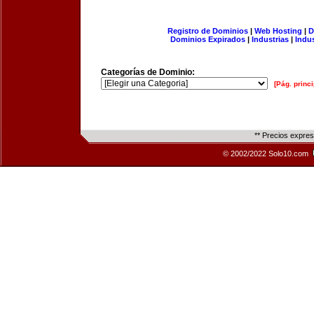
Registro de Dominios
|
Web Hosting
|
D
Dominios Expirados
|
Industrias
|
Indu
Categorías de Dominio:
[Pág. princi
** Precios expre
© 2002/2022 Solo10.com