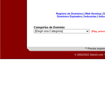
Registro de Dominios
|
Web Hosting
|
D
Dominios Expirados
|
Industrias
|
Indu
Categorías de Dominio:
[Pág. princi
** Precios expre
© 2002/2022 Solo10.com