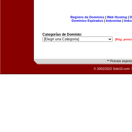
Registro de Dominios
|
Web Hosting
|
D
Dominios Expirados
|
Industrias
|
Indu
Categorías de Dominio:
[Pág. princi
** Precios expre
© 2002/2022 Solo10.com