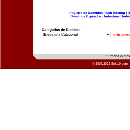
Registro de Dominios
|
Web Hosting
|
D
Dominios Expirados
|
Industrias
|
Indu
Categorías de Dominio:
[Pág. princi
** Precios expre
© 2002/2022 Solo10.com