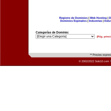
Registro de Dominios
|
Web Hosting
|
D
Dominios Expirados
|
Industrias
|
Indu
Categorías de Dominio:
[Pág. princi
** Precios expre
© 2002/2022 Solo10.com