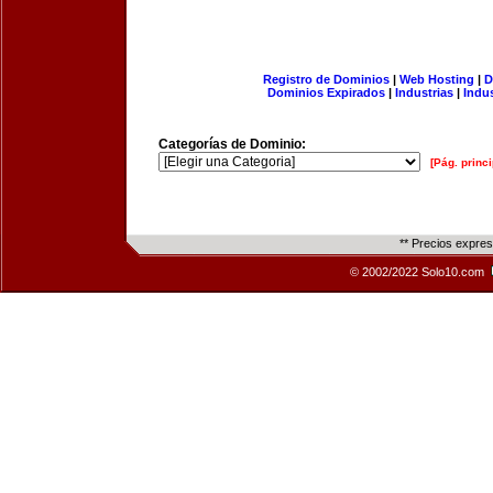
Registro de Dominios
|
Web Hosting
|
D
Dominios Expirados
|
Industrias
|
Indu
Categorías de Dominio:
[Pág. princi
** Precios expre
© 2002/2022 Solo10.com