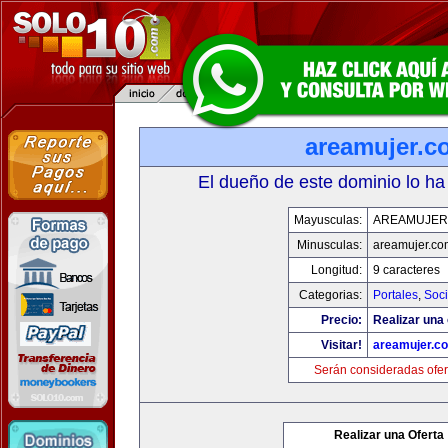
areamujer.c
El dueño de este dominio lo ha
Mayusculas:
AREAMUJER
Minusculas:
areamujer.co
Longitud:
9 caracteres
Categorias:
Portales
,
Soc
Precio:
Realizar una 
Visitar!
areamujer.c
Serán consideradas ofer
Realizar una Oferta