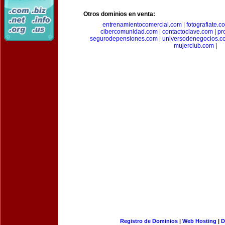
Otros dominios en venta:
entrenamientocomercial.com
|
fotografiate.c
cibercomunidad.com
|
contactoclave.com
|
pr
segurodepensiones.com
|
universodenegocios.c
mujerclub.com
|
Registro de Dominios
|
Web Hosting
|
D