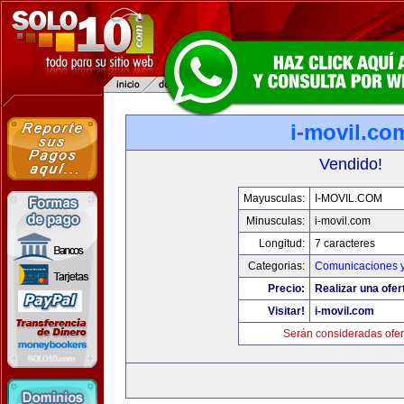
i-movil.co
Vendido!
Mayusculas:
I-MOVIL.COM
Minusculas:
i-movil.com
Longitud:
7 caracteres
Categorias:
Comunicaciones y
Precio:
Realizar una ofer
Visitar!
i-movil.com
Serán consideradas ofer