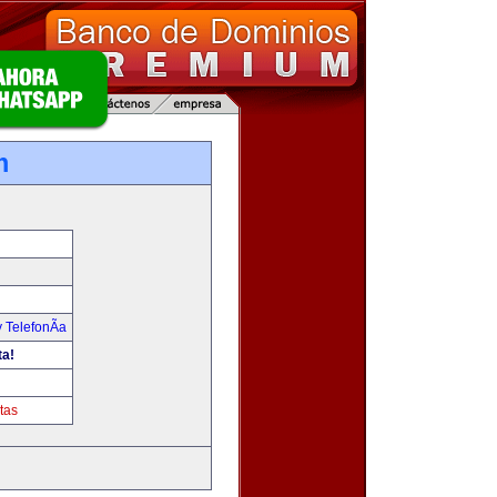
m
 TelefonÃ­a
ta!
tas