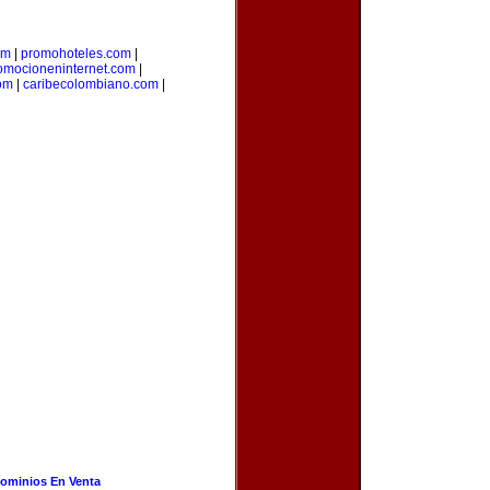
om
|
promohoteles.com
|
omocioneninternet.com
|
om
|
caribecolombiano.com
|
ominios En Venta