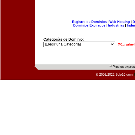
Registro de Dominios
|
Web Hosting
|
D
Dominios Expirados
|
Industrias
|
Indu
Categorías de Dominio:
[Pág. princi
** Precios expre
© 2002/2022 Solo10.com