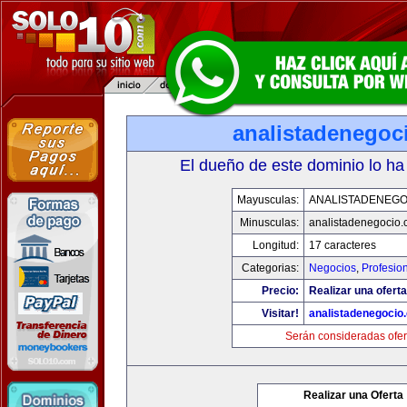
analistadenegoc
El dueño de este dominio lo ha
Mayusculas:
ANALISTADENEGO
Minusculas:
analistadenegocio
Longitud:
17 caracteres
Categorias:
Negocios
,
Profesio
Precio:
Realizar una oferta
Visitar!
analistadenegocio
Serán consideradas ofer
Realizar una Oferta