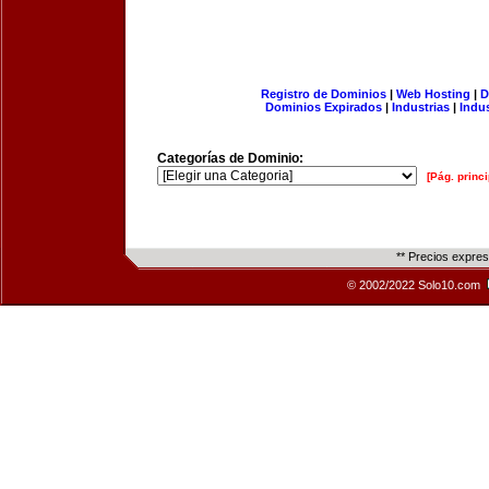
Registro de Dominios
|
Web Hosting
|
D
Dominios Expirados
|
Industrias
|
Indu
Categorías de Dominio:
[Pág. princi
** Precios expre
© 2002/2022 Solo10.com