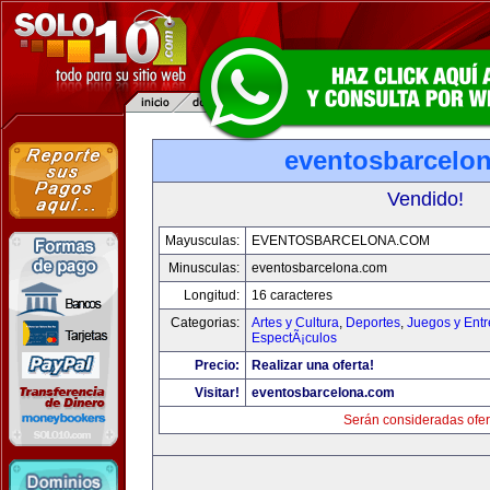
eventosbarcelo
Vendido!
Mayusculas:
EVENTOSBARCELONA.COM
Minusculas:
eventosbarcelona.com
Longitud:
16 caracteres
Categorias:
Artes y Cultura
,
Deportes
,
Juegos y Entr
EspectÃ¡culos
Precio:
Realizar una oferta!
Visitar!
eventosbarcelona.com
Serán consideradas ofer