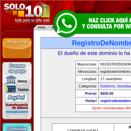
RegistroDeNomb
El dueño de este dominio lo ha
Mayusculas:
REGISTRODENO
Minusculas:
registrodenombres
Longitud:
17 caracteres
Categorias:
Gobierno
,
Socieda
Precio:
$600.00
Visitar!
registrodenombr
Serán consideradas ofer
R