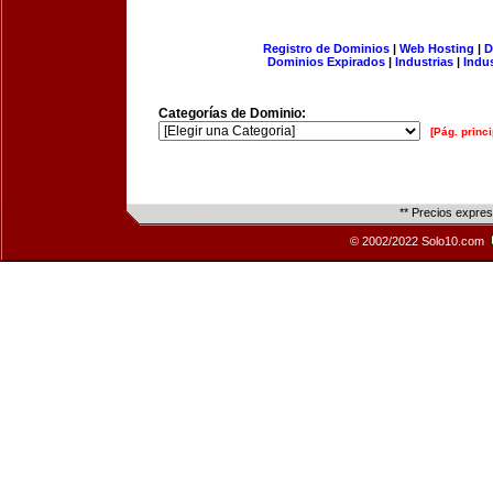
Registro de Dominios
|
Web Hosting
|
D
Dominios Expirados
|
Industrias
|
Indu
Categorías de Dominio:
[Pág. princi
** Precios expre
© 2002/2022 Solo10.com