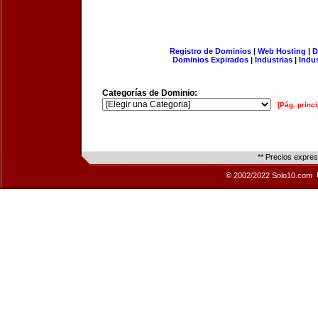
Registro de Dominios
|
Web Hosting
|
D
Dominios Expirados
|
Industrias
|
Indu
Categorías de Dominio:
[Pág. princi
** Precios expre
© 2002/2022 Solo10.com