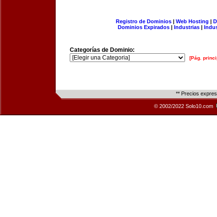
Registro de Dominios
|
Web Hosting
|
D
Dominios Expirados
|
Industrias
|
Indu
Categorías de Dominio:
[Pág. princi
** Precios expre
© 2002/2022 Solo10.com