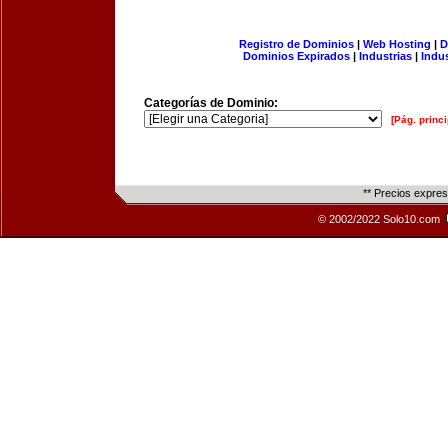
Registro de Dominios
|
Web Hosting
|
D
Dominios Expirados
|
Industrias
|
Indu
Categorías de Dominio:
[Pág. princi
** Precios expre
© 2002/2022 Solo10.com