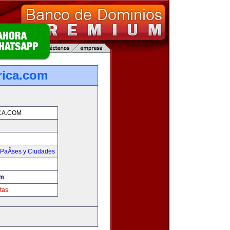
rica.com
CA.COM
PaÃ­ses y Ciudades
om
tas