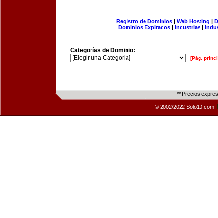
Registro de Dominios
|
Web Hosting
|
D
Dominios Expirados
|
Industrias
|
Indu
Categorías de Dominio:
[Pág. princi
** Precios expre
© 2002/2022 Solo10.com