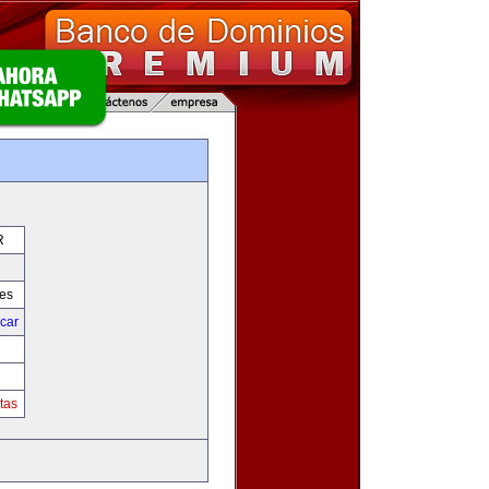
R
res
icar
tas