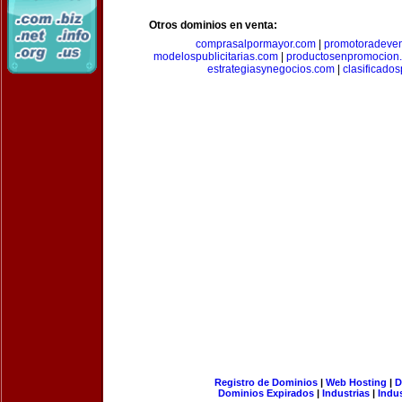
Otros dominios en venta:
comprasalpormayor.com
|
promotoradeve
modelospublicitarias.com
|
productosenpromocion
estrategiasynegocios.com
|
clasificado
Registro de Dominios
|
Web Hosting
|
D
Dominios Expirados
|
Industrias
|
Indu