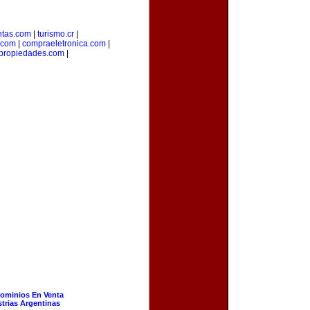
ntas.com
|
turismo.cr
|
.com
|
compraeletronica.com
|
spropiedades.com
|
ominios En Venta
strias Argentinas