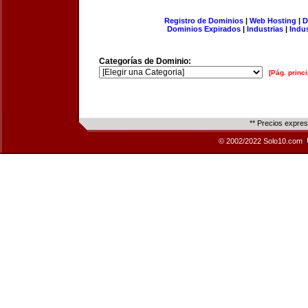
Registro de Dominios
|
Web Hosting
|
D
Dominios Expirados
|
Industrias
|
Indu
Categorías de Dominio:
[Pág. princi
** Precios expre
© 2002/2022 Solo10.com