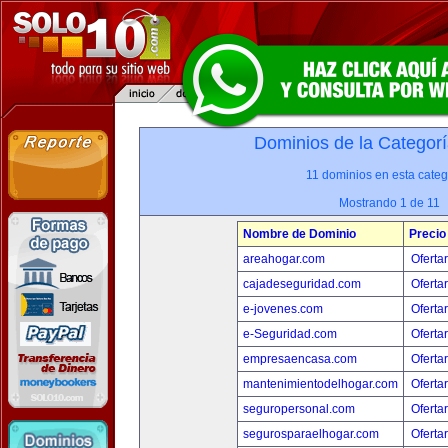
Dominios de la Categorí
11 dominios en esta categ
Mostrando 1 de 11
Nombre de Dominio
Precio
areahogar.com
Oferta
cajadeseguridad.com
Oferta
e-jovenes.com
Oferta
e-Seguridad.com
Oferta
empresaencasa.com
Oferta
mantenimientodelhogar.com
Oferta
seguropersonal.com
Oferta
segurosparaelhogar.com
Oferta