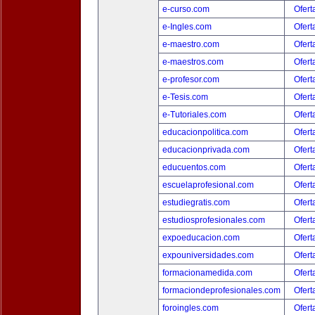
e-curso.com
Ofert
e-Ingles.com
Ofert
e-maestro.com
Ofert
e-maestros.com
Ofert
e-profesor.com
Ofert
e-Tesis.com
Ofert
e-Tutoriales.com
Ofert
educacionpolitica.com
Ofert
educacionprivada.com
Ofert
educuentos.com
Ofert
escuelaprofesional.com
Ofert
estudiegratis.com
Ofert
estudiosprofesionales.com
Ofert
expoeducacion.com
Ofert
expouniversidades.com
Ofert
formacionamedida.com
Ofert
formaciondeprofesionales.com
Ofert
foroingles.com
Ofert