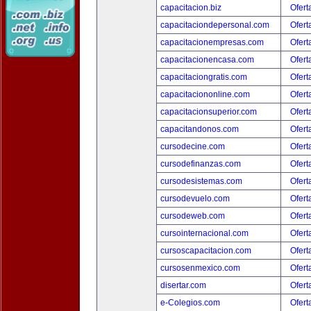
capacitacion.biz
Ofert
capacitaciondepersonal.com
Ofert
capacitacionempresas.com
Ofert
capacitacionencasa.com
Ofert
capacitaciongratis.com
Ofert
capacitaciononline.com
Ofert
capacitacionsuperior.com
Ofert
capacitandonos.com
Ofert
cursodecine.com
Ofert
cursodefinanzas.com
Ofert
cursodesistemas.com
Ofert
cursodevuelo.com
Ofert
cursodeweb.com
Ofert
cursointernacional.com
Ofert
cursoscapacitacion.com
Ofert
cursosenmexico.com
Ofert
disertar.com
Ofert
e-Colegios.com
Ofert