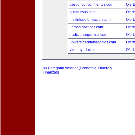
gestionconocimientos.com
Ofert
guiacursos.com
Ofert
institutodeformacion.com
Ofert
librosdidacticos.com
Ofert
tradicionargentina.com
Ofert
universidaddenegocios.com
Ofert
videoayudas.com
Ofert
<< Categoria Anterior (Economia, Dinero y
Finanzas)